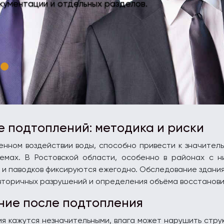
кументации и отдельных разделов.
 подтоплений: методика и риски
енном воздействии воды, способно привести к значите
темах. В Ростовской области, особенно в районах с 
й и паводков фиксируются ежегодно. Обследование здани
торичных разрушений и определения объёма восстанови
ние после подтопления
 кажутся незначительными, влага может нарушить стру