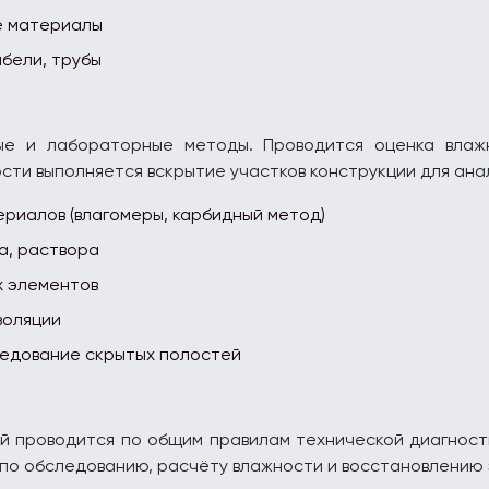
е материалы
бели, трубы
ные и лабораторные методы. Проводится оценка влажн
сти выполняется вскрытие участков конструкции для ана
риалов (влагомеры, карбидный метод)
а, раствора
х элементов
золяции
ледование скрытых полостей
й проводится по общим правилам технической диагности
по обследованию, расчёту влажности и восстановлению 