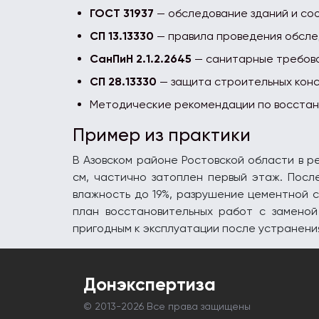
ГОСТ 31937
— обследование зданий и со
СП 13.13330
— правила проведения обсл
СанПиН 2.1.2.2645
— санитарные требова
СП 28.13330
— защита строительных конс
Методические рекомендации по восста
Пример из практики
В Азовском районе Ростовской области в р
см, частично затоплен первый этаж. Посл
влажность до 19%, разрушение цементной с
план восстановительных работ с заменой
пригодным к эксплуатации после устранени
Донэкспертиза
© 2013-
2026 Все права защищены