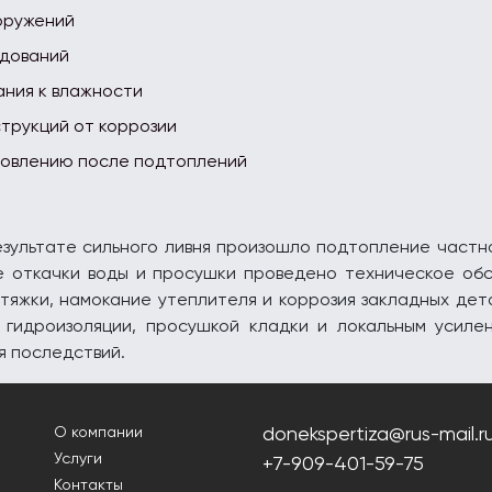
оружений
едований
ния к влажности
трукций от коррозии
новлению после подтоплений
езультате сильного ливня произошло подтопление частно
е откачки воды и просушки проведено техническое об
тяжки, намокание утеплителя и коррозия закладных де
 гидроизоляции, просушкой кладки и локальным усиле
я последствий.
donekspertiza@rus-mail.r
О компании
Услуги
+7-909-401-59-75
Контакты